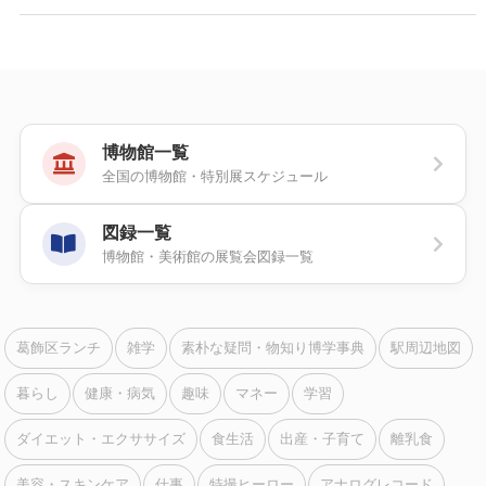
博物館一覧
全国の博物館・特別展スケジュール
図録一覧
博物館・美術館の展覧会図録一覧
葛飾区ランチ
雑学
素朴な疑問・物知り博学事典
駅周辺地図
暮らし
健康・病気
趣味
マネー
学習
ダイエット・エクササイズ
食生活
出産・子育て
離乳食
美容・スキンケア
仕事
特撮ヒーロー
アナログレコード