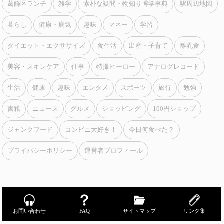
葛飾区ランチ
雑学
素朴な疑問・物知り博学事典
駅周辺地図
暮らし
健康・病気
趣味
マネー
学習
ダイエット・エクササイズ
食生活
出産・子育て
離乳食
美容・スキンケア
仕事
特撮ヒーロー
アナログレコード
生活
健康
趣味
エンタメ
スポーツ
旅行
勉強
書籍
ニュース
グルメ
ショッピング
100円ショップ
ジャンクフード
コンビニ大好き！
今日何食べた？
プライバシーポリシー
運営者プロフィール
お問い合わせ
FAQ
サイトマップ
リンク集