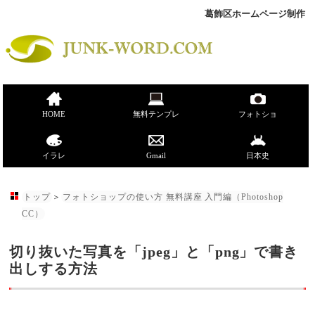
葛飾区ホームページ制作
HOME
無料テンプレ
フォトショ
イラレ
Gmail
日本史
トップ
＞
フォトショップの使い方 無料講座 入門編（Photoshop
CC）
切り抜いた写真を「jpeg」と「png」で書き
出しする方法