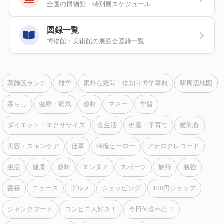
全国の博物館・特別展スケジュール
図録一覧
博物館・美術館の展覧会図録一覧
葛飾区ランチ
雑学
素朴な疑問・物知り博学事典
駅周辺地図
暮らし
健康・病気
趣味
マネー
学習
ダイエット・エクササイズ
食生活
出産・子育て
離乳食
美容・スキンケア
仕事
特撮ヒーロー
アナログレコード
生活
健康
趣味
エンタメ
スポーツ
旅行
勉強
書籍
ニュース
グルメ
ショッピング
100円ショップ
ジャンクフード
コンビニ大好き！
今日何食べた？