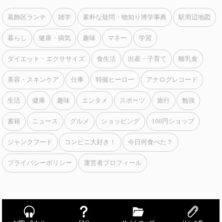
葛飾区ランチ
雑学
素朴な疑問・物知り博学事典
駅周辺地図
暮らし
健康・病気
趣味
マネー
学習
ダイエット・エクササイズ
食生活
出産・子育て
離乳食
美容・スキンケア
仕事
特撮ヒーロー
アナログレコード
生活
健康
趣味
エンタメ
スポーツ
旅行
勉強
書籍
ニュース
グルメ
ショッピング
100円ショップ
ジャンクフード
コンビニ大好き！
今日何食べた？
プライバシーポリシー
運営者プロフィール