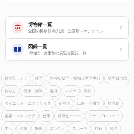
博物館一覧
全国の博物館 特別展・企画展スケジュール
図録一覧
博物館・美術館の展覧会図録一覧
葛飾区ランチ
雑学
素朴な疑問・物知り博学事典
駅周辺地図
暮らし
健康・病気
趣味
マネー
学習
ダイエット・エクササイズ
食生活
出産・子育て
離乳食
美容・スキンケア
仕事
特撮ヒーロー
アナログレコード
生活
健康
趣味
エンタメ
スポーツ
旅行
勉強