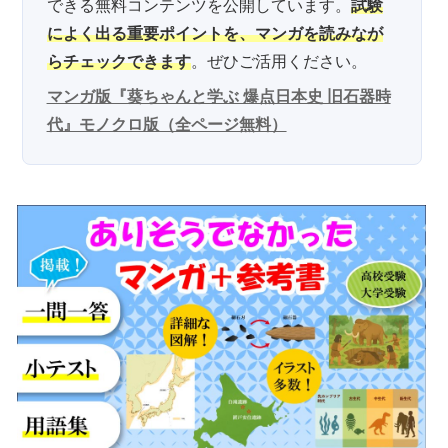
できる無料コンテンツを公開しています。
試験
によく出る重要ポイントを、マンガを読みなが
らチェックできます
。ぜひご活用ください。
マンガ版『葵ちゃんと学ぶ 爆点日本史 旧石器時
代』モノクロ版（全ページ無料）