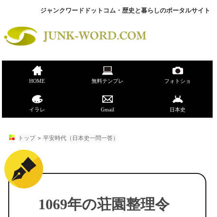
ジャンクワードドットコム・歴史と暮らしのポータルサイト
HOME
無料テンプレ
フォトショ
イラレ
Gmail
日本史
トップ
＞
平安時代（日本史一問一答）
1069年の荘園整理令