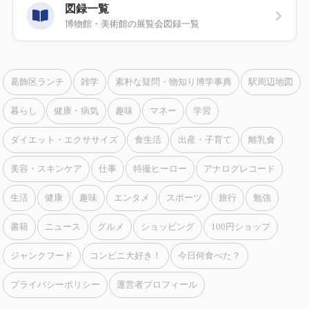
図録一覧
博物館・美術館の展覧会図録一覧
葛飾区ランチ
雑学
素朴な疑問・物知り博学事典
駅周辺地図
暮らし
健康・病気
趣味
マネー
学習
ダイエット・エクササイズ
食生活
出産・子育て
離乳食
美容・スキンケア
仕事
特撮ヒーロー
アナログレコード
生活
健康
趣味
エンタメ
スポーツ
旅行
勉強
書籍
ニュース
グルメ
ショッピング
100円ショップ
ジャンクフード
コンビニ大好き！
今日何食べた？
プライバシーポリシー
運営者プロフィール