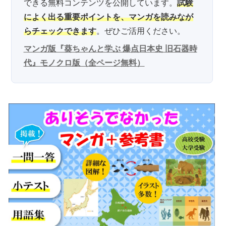
できる無料コンテンツを公開しています。
試験
によく出る重要ポイントを、マンガを読みなが
らチェックできます
。ぜひご活用ください。
マンガ版『葵ちゃんと学ぶ 爆点日本史 旧石器時
代』モノクロ版（全ページ無料）