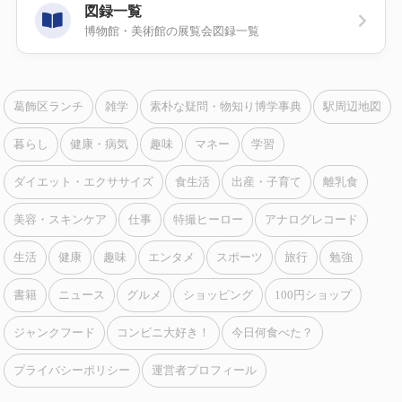
図録一覧
博物館・美術館の展覧会図録一覧
葛飾区ランチ
雑学
素朴な疑問・物知り博学事典
駅周辺地図
暮らし
健康・病気
趣味
マネー
学習
ダイエット・エクササイズ
食生活
出産・子育て
離乳食
美容・スキンケア
仕事
特撮ヒーロー
アナログレコード
生活
健康
趣味
エンタメ
スポーツ
旅行
勉強
書籍
ニュース
グルメ
ショッピング
100円ショップ
ジャンクフード
コンビニ大好き！
今日何食べた？
プライバシーポリシー
運営者プロフィール