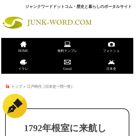
ジャンクワードドットコム・歴史と暮らしのポータルサイト
HOME
無料テンプレ
フォトショ
イラレ
Gmail
日本史
トップ
＞
江戸時代（日本史一問一答）
1792年根室に来航し