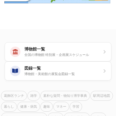
博物館一覧
全国の博物館 特別展・企画展スケジュール
図録一覧
博物館・美術館の展覧会図録一覧
葛飾区ランチ
雑学
素朴な疑問・物知り博学事典
駅周辺地図
暮らし
健康・病気
趣味
マネー
学習