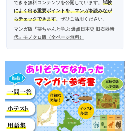
できる無料コンテンツを公開しています。
試験
によく出る重要ポイントを、マンガを読みなが
らチェックできます
。ぜひご活用ください。
マンガ版『葵ちゃんと学ぶ 爆点日本史 旧石器時
代』モノクロ版（全ページ無料）