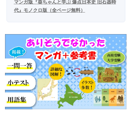
マンガ版『葵ちゃんと学ぶ 爆点日本史 旧石器時
代』モノクロ版（全ページ無料）