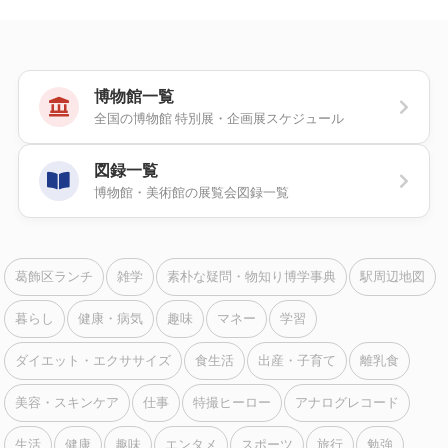
博物館一覧
全国の博物館 特別展・企画展スケジュール
図録一覧
博物館・美術館の展覧会図録一覧
葛飾区ランチ
雑学
素朴な疑問・物知り博学事典
駅周辺地図
暮らし
健康・病気
趣味
マネー
学習
ダイエット・エクササイズ
食生活
出産・子育て
離乳食
美容・スキンケア
仕事
特撮ヒーロー
アナログレコード
生活
健康
趣味
エンタメ
スポーツ
旅行
勉強