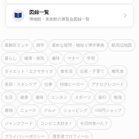
図録一覧
博物館・美術館の展覧会図録一覧
葛飾区ランチ
雑学
素朴な疑問・物知り博学事典
駅周辺地図
暮らし
健康・病気
趣味
マネー
学習
ダイエット・エクササイズ
食生活
出産・子育て
離乳食
美容・スキンケア
仕事
特撮ヒーロー
アナログレコード
生活
健康
趣味
エンタメ
スポーツ
旅行
勉強
書籍
ニュース
グルメ
ショッピング
100円ショップ
ジャンクフード
コンビニ大好き！
今日何食べた？
プライバシーポリシー
運営者プロフィール