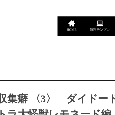
HOME
無料テンプレ
収集癖 〈3〉 ダイドー
トラ大怪獣レモネード編