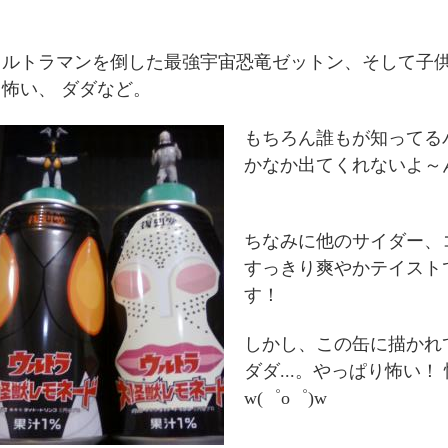
ウルトラマンを倒した最強宇宙恐竜ゼットン、そして子供の
り怖い、 ダダなど。
もちろん誰もが知ってる
かなか出てくれないよ～ん...
ちなみに他のサイダー、
すっきり爽やかテイスト
す！
しかし、この缶に描かれ
ダダ...。やっぱり怖い！
w(゜o゜)w