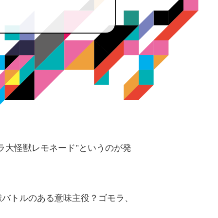
ラ大怪獣レモネード"というのが発
獣バトルのある意味主役？ゴモラ、