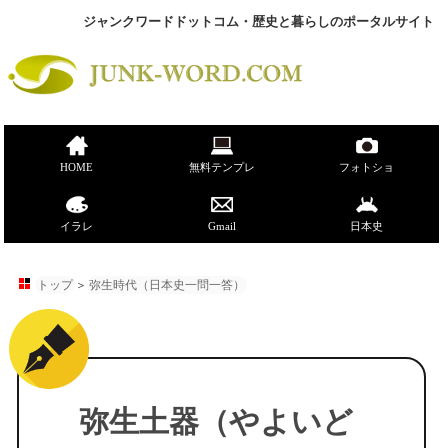
ジャンクワードドットコム・歴史と暮らしのポータルサイト
HOME
無料テンプレ
フォトショ
イラレ
Gmail
日本史
トップ
＞
弥生時代（日本史一問一答）
弥生土器（やよいど