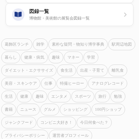
図録一覧
博物館・美術館の展覧会図録一覧
葛飾区ランチ
雑学
素朴な疑問・物知り博学事典
駅周辺地図
暮らし
健康・病気
趣味
マネー
学習
ダイエット・エクササイズ
食生活
出産・子育て
離乳食
美容・スキンケア
仕事
特撮ヒーロー
アナログレコード
生活
健康
趣味
エンタメ
スポーツ
旅行
勉強
書籍
ニュース
グルメ
ショッピング
100円ショップ
ジャンクフード
コンビニ大好き！
今日何食べた？
プライバシーポリシー
運営者プロフィール