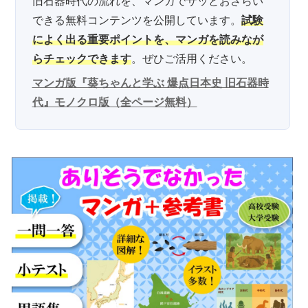
旧石器時代の流れを、マンガでサッとおさらい
できる無料コンテンツを公開しています。
試験
によく出る重要ポイントを、マンガを読みなが
らチェックできます
。ぜひご活用ください。
マンガ版『葵ちゃんと学ぶ 爆点日本史 旧石器時
代』モノクロ版（全ページ無料）