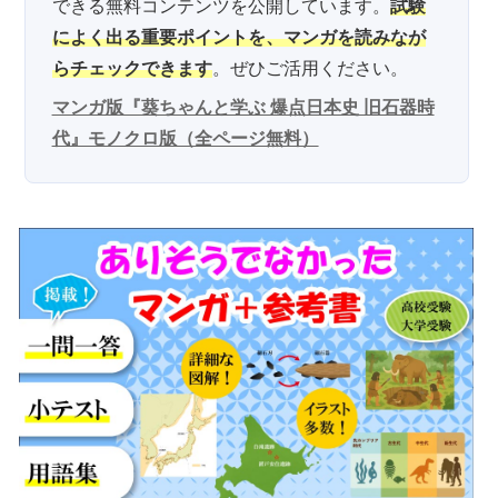
できる無料コンテンツを公開しています。
試験
によく出る重要ポイントを、マンガを読みなが
らチェックできます
。ぜひご活用ください。
マンガ版『葵ちゃんと学ぶ 爆点日本史 旧石器時
代』モノクロ版（全ページ無料）