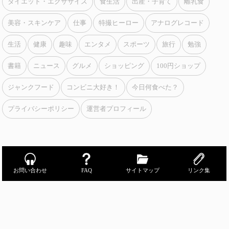
ダイエット・エクササイズ
食生活
出産・子育て
離乳食
美容・スキンケア
仕事
特撮ヒーロー
アナログレコード
生活
健康
趣味
エンタメ
スポーツ
旅行
勉強
書籍
ニュース
グルメ
ショッピング
100円ショップ
ジャンクフード
コンビニ大好き！
今日何食べた？
プライバシーポリシー
運営者プロフィール
お問い合わせ
FAQ
サイトマップ
リンク集