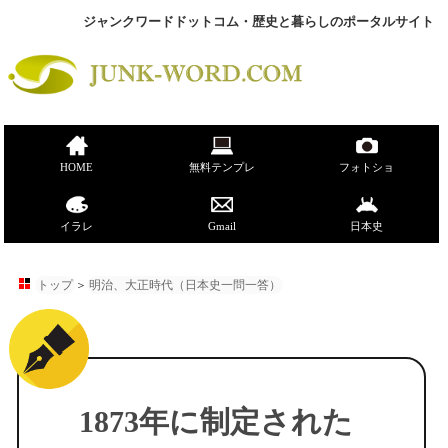
ジャンクワードドットコム・歴史と暮らしのポータルサイト
HOME
無料テンプレ
フォトショ
イラレ
Gmail
日本史
トップ
＞
明治、大正時代（日本史一問一答）
1873年に制定された