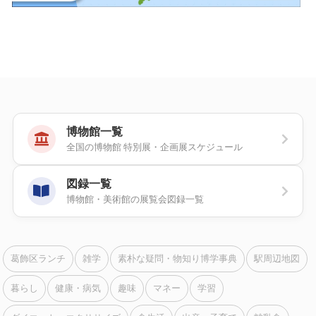
博物館一覧
全国の博物館 特別展・企画展スケジュール
図録一覧
博物館・美術館の展覧会図録一覧
葛飾区ランチ
雑学
素朴な疑問・物知り博学事典
駅周辺地図
暮らし
健康・病気
趣味
マネー
学習