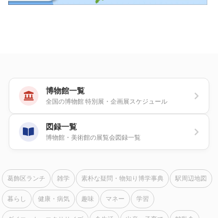
博物館一覧
全国の博物館 特別展・企画展スケジュール
図録一覧
博物館・美術館の展覧会図録一覧
葛飾区ランチ
雑学
素朴な疑問・物知り博学事典
駅周辺地図
暮らし
健康・病気
趣味
マネー
学習