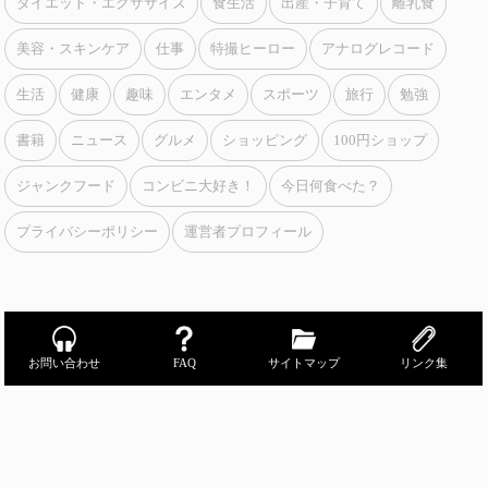
ダイエット・エクササイズ
食生活
出産・子育て
離乳食
美容・スキンケア
仕事
特撮ヒーロー
アナログレコード
生活
健康
趣味
エンタメ
スポーツ
旅行
勉強
書籍
ニュース
グルメ
ショッピング
100円ショップ
ジャンクフード
コンビニ大好き！
今日何食べた？
プライバシーポリシー
運営者プロフィール
お問い合わせ
FAQ
サイトマップ
リンク集