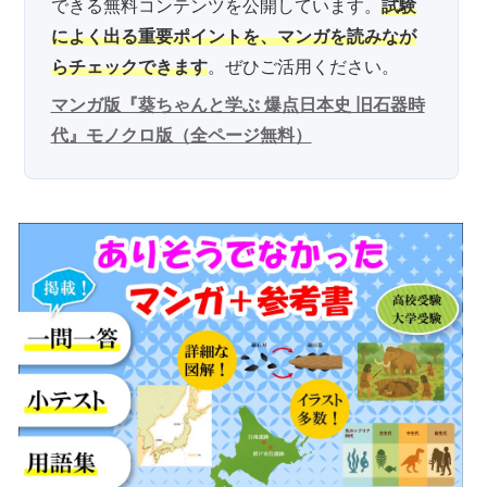
できる無料コンテンツを公開しています。
試験
によく出る重要ポイントを、マンガを読みなが
らチェックできます
。ぜひご活用ください。
マンガ版『葵ちゃんと学ぶ 爆点日本史 旧石器時
代』モノクロ版（全ページ無料）