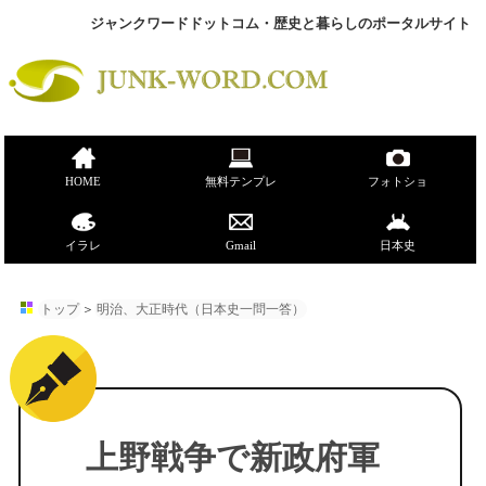
ジャンクワードドットコム・歴史と暮らしのポータルサイト
HOME
無料テンプレ
フォトショ
イラレ
Gmail
日本史
トップ
＞
明治、大正時代（日本史一問一答）
上野戦争で新政府軍