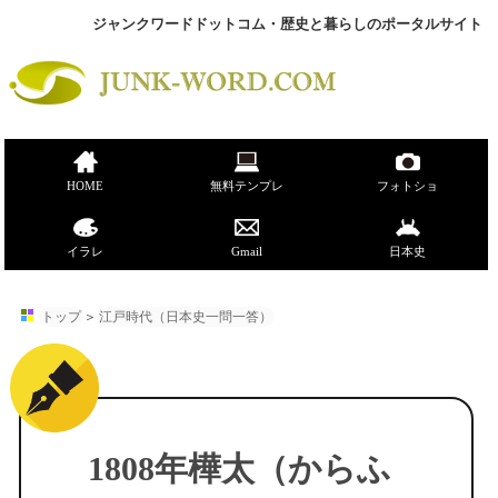
ジャンクワードドットコム・歴史と暮らしのポータルサイト
HOME
無料テンプレ
フォトショ
イラレ
Gmail
日本史
トップ
＞
江戸時代（日本史一問一答）
1808年樺太（からふ