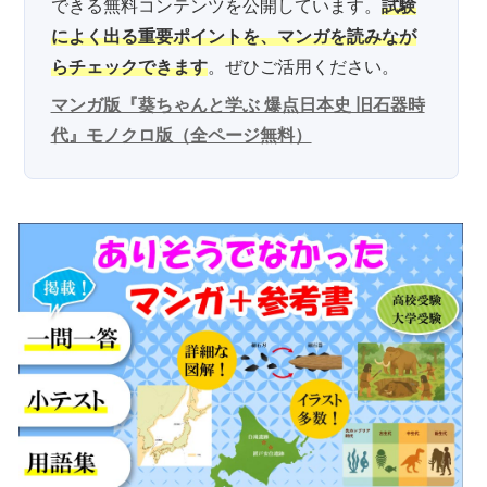
できる無料コンテンツを公開しています。
試験
によく出る重要ポイントを、マンガを読みなが
らチェックできます
。ぜひご活用ください。
マンガ版『葵ちゃんと学ぶ 爆点日本史 旧石器時
代』モノクロ版（全ページ無料）