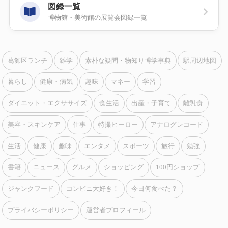
図録一覧
博物館・美術館の展覧会図録一覧
葛飾区ランチ
雑学
素朴な疑問・物知り博学事典
駅周辺地図
暮らし
健康・病気
趣味
マネー
学習
ダイエット・エクササイズ
食生活
出産・子育て
離乳食
美容・スキンケア
仕事
特撮ヒーロー
アナログレコード
生活
健康
趣味
エンタメ
スポーツ
旅行
勉強
書籍
ニュース
グルメ
ショッピング
100円ショップ
ジャンクフード
コンビニ大好き！
今日何食べた？
プライバシーポリシー
運営者プロフィール