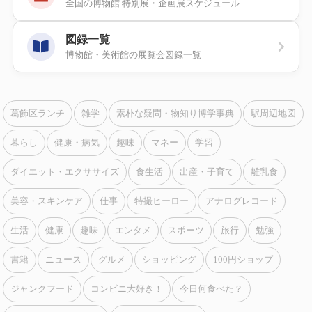
全国の博物館 特別展・企画展スケジュール
図録一覧
博物館・美術館の展覧会図録一覧
葛飾区ランチ
雑学
素朴な疑問・物知り博学事典
駅周辺地図
暮らし
健康・病気
趣味
マネー
学習
ダイエット・エクササイズ
食生活
出産・子育て
離乳食
美容・スキンケア
仕事
特撮ヒーロー
アナログレコード
生活
健康
趣味
エンタメ
スポーツ
旅行
勉強
書籍
ニュース
グルメ
ショッピング
100円ショップ
ジャンクフード
コンビニ大好き！
今日何食べた？