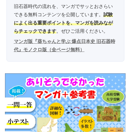
旧石器時代の流れを、マンガでサッとおさらい
できる無料コンテンツを公開しています。
試験
によく出る重要ポイントを、マンガを読みなが
らチェックできます
。ぜひご活用ください。
マンガ版『葵ちゃんと学ぶ 爆点日本史 旧石器時
代』モノクロ版（全ページ無料）