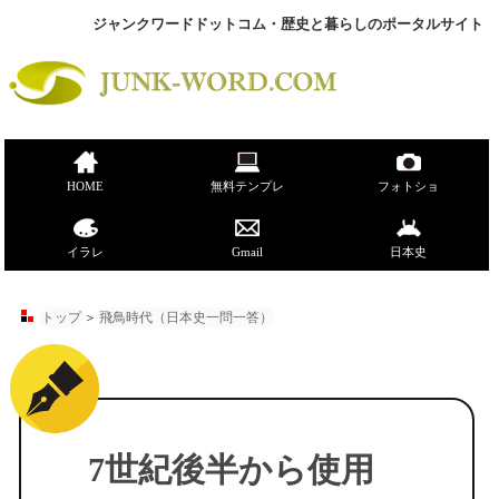
ジャンクワードドットコム・歴史と暮らしのポータルサイト
HOME
無料テンプレ
フォトショ
イラレ
Gmail
日本史
トップ
＞
飛鳥時代（日本史一問一答）
7世紀後半から使用