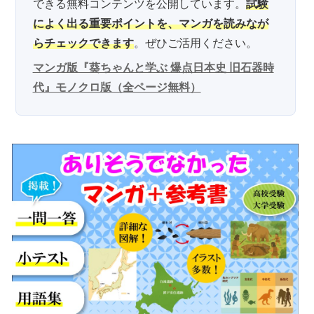
できる無料コンテンツを公開しています。
試験
によく出る重要ポイントを、マンガを読みなが
らチェックできます
。ぜひご活用ください。
マンガ版『葵ちゃんと学ぶ 爆点日本史 旧石器時
代』モノクロ版（全ページ無料）