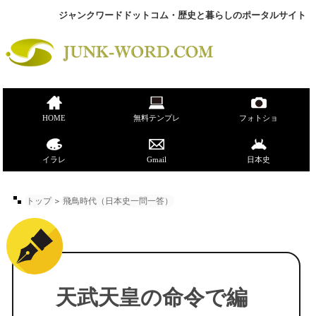
ジャンクワードドットコム・歴史と暮らしのポータルサイト
HOME
無料テンプレ
フォトショ
イラレ
Gmail
日本史
トップ
＞
飛鳥時代（日本史一問一答）
天武天皇の命令で編