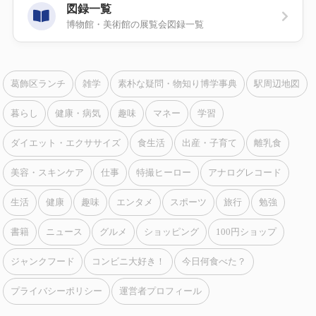
図録一覧
博物館・美術館の展覧会図録一覧
葛飾区ランチ
雑学
素朴な疑問・物知り博学事典
駅周辺地図
暮らし
健康・病気
趣味
マネー
学習
ダイエット・エクササイズ
食生活
出産・子育て
離乳食
美容・スキンケア
仕事
特撮ヒーロー
アナログレコード
生活
健康
趣味
エンタメ
スポーツ
旅行
勉強
書籍
ニュース
グルメ
ショッピング
100円ショップ
ジャンクフード
コンビニ大好き！
今日何食べた？
プライバシーポリシー
運営者プロフィール