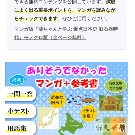
できる無料コンテンツを公開しています。
試験
によく出る重要ポイントを、マンガを読みなが
らチェックできます
。ぜひご活用ください。
マンガ版『葵ちゃんと学ぶ 爆点日本史 旧石器時
代』モノクロ版（全ページ無料）