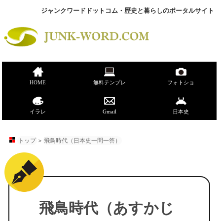
ジャンクワードドットコム・歴史と暮らしのポータルサイト
HOME
無料テンプレ
フォトショ
イラレ
Gmail
日本史
トップ
＞
飛鳥時代（日本史一問一答）
飛鳥時代（あすかじ