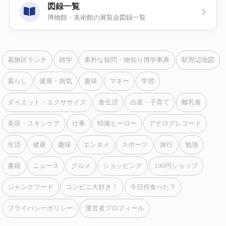
図録一覧
博物館・美術館の展覧会図録一覧
葛飾区ランチ
雑学
素朴な疑問・物知り博学事典
駅周辺地図
暮らし
健康・病気
趣味
マネー
学習
ダイエット・エクササイズ
食生活
出産・子育て
離乳食
美容・スキンケア
仕事
特撮ヒーロー
アナログレコード
生活
健康
趣味
エンタメ
スポーツ
旅行
勉強
書籍
ニュース
グルメ
ショッピング
100円ショップ
ジャンクフード
コンビニ大好き！
今日何食べた？
プライバシーポリシー
運営者プロフィール