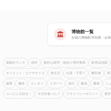
博物館一覧
全国の博物館 特別展・企
葛飾区ランチ
雑学
素朴な疑問・物知り博学事典
駅周辺地図
ダイエット・エクササイズ
食生活
出産・子育て
離乳食
美
健康
趣味
エンタメ
スポーツ
旅行
勉強
書籍
ニ
コンビニ大好き！
今日何食べた？
プライバシーポリシー
運営