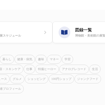
図録一覧
画展スケジュール
博物館・美術館の展
暮らし
健康・病気
趣味
マネー
学習
容・スキンケア
仕事
特撮ヒーロー
アナログレコード
生活
ュース
グルメ
ショッピング
100円ショップ
ジャンクフード
者プロフィール