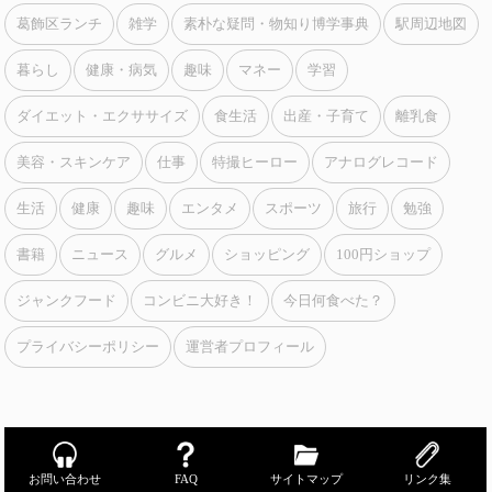
葛飾区ランチ
雑学
素朴な疑問・物知り博学事典
駅周辺地図
暮らし
健康・病気
趣味
マネー
学習
ダイエット・エクササイズ
食生活
出産・子育て
離乳食
美容・スキンケア
仕事
特撮ヒーロー
アナログレコード
生活
健康
趣味
エンタメ
スポーツ
旅行
勉強
書籍
ニュース
グルメ
ショッピング
100円ショップ
ジャンクフード
コンビニ大好き！
今日何食べた？
プライバシーポリシー
運営者プロフィール
お問い合わせ
FAQ
サイトマップ
リンク集